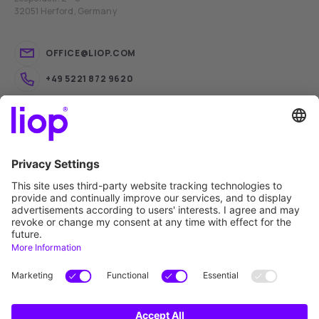
32051 Herford, Germany
OFFICE@LIOP.COM
+49 5221 872 9620
liop® Software Trading
liop® Academy
liop® iQ
liop® Connect
liop®