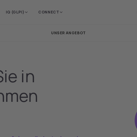
e Region, um
Deutschland
IQ (GLPI)
CONNECT
 Inhalte zu sehen.
UNSER ANGEBOT
ie in
ehmen