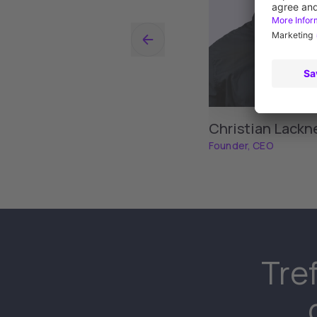
Christian Lackn
Founder, CEO
Tre