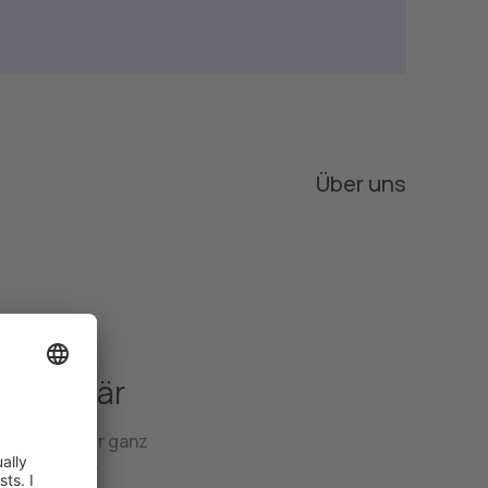
Über uns
 Visionär
und ist immer ganz
ion geht. Ob