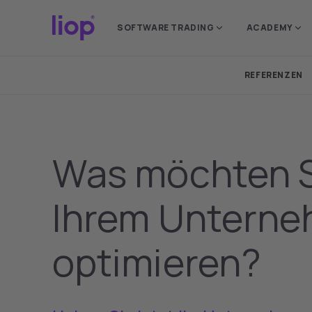
Bitte wählen Sie Ihr
SOFTWARE TRADING
ACADEMY
standortspezifische
REFERENZEN
Was möchten S
Ihrem Untern
optimieren?