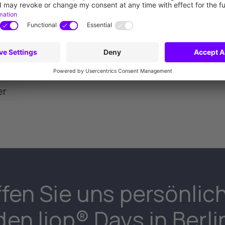
revolutionäre Konzepte oder neue 
auszuprobieren - Christian ist stets
er
ffen Sie uns persönlich
den liop® Days in Berli