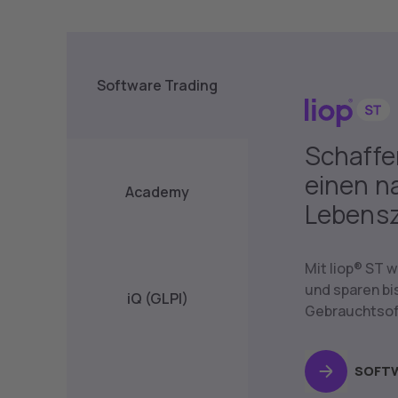
Software Trading
Schaffe
einen n
Academy
Lebensz
Mit liop® ST 
und sparen bi
iQ (GLPI)
Gebrauchtsof
JETZT
ZU DE
SOFTW
LIOP®