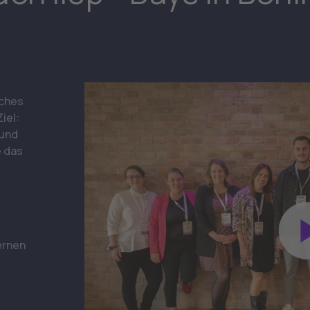
iches
iel:
 und
e das
ernen