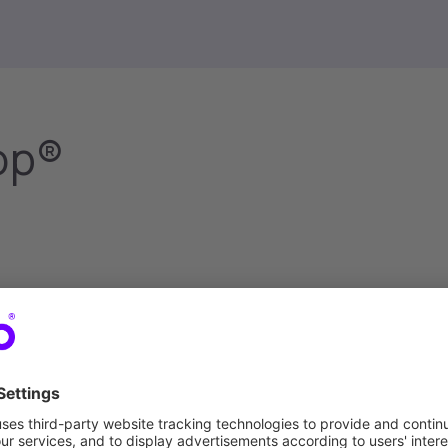
iop®
Der kreative Kopf und
Christian sprudelt vor neuen Ideen 
vorne mit dabei, wenn es um Innovat