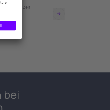
Wege, etwas
 am Puls der Zeit.
Monique Fitzner
Head of Business
Development
 bei
n