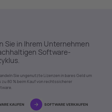
n Sie in Ihrem Unternehmen
achhaltigen Software-
yklus.
wandeln Sie ungenutzte Lizenzen in bares Geld um
s zu 80 % beim Kauf von rechtssicherer
tware.
 INFORMIEREN
N KURSEN
ARE KAUFEN
 DAYS
LIOP® CLUB (BALD VERFÜGBAR)
SOFTWARE VERKAUFEN