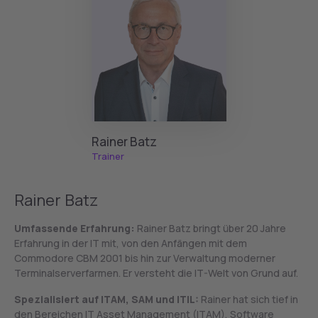
Tool-Integration: Verstehe, wie liop iQ in
Lizenzierungsanforderungen in virtualisierten
bestehende IT-Prozesse und Systeme
Umgebungen: Verstehe die speziellen
integriert werden kann.
Anforderungen, die bei der Nutzung von
Terminaldiensten in virtualisierten Umgebungen
wie VDI (Virtual Desktop Infrastructure) gelten.
Vermeidung häufiger Fehler: Lerne, welche
typischen Fehler bei der Lizenzierung und
Nutzung von Terminaldiensten auftreten
Rainer Batz
können, und wie du diese vermeidest.
Trainer
Rainer Batz
Umfassende Erfahrung:
Rainer Batz bringt über 20 Jahre
Erfahrung in der IT mit, von den Anfängen mit dem
Commodore CBM 2001 bis hin zur Verwaltung moderner
Terminalserverfarmen. Er versteht die IT-Welt von Grund auf.
Spezialisiert auf ITAM, SAM und ITIL:
Rainer hat sich tief in
den Bereichen IT Asset Management (ITAM), Software