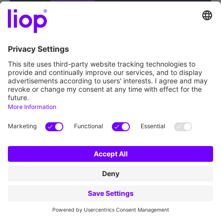
JETZT LOSLEGEN | DEUTSCH
JETZT LOSLEGEN | ENGLISCH
liop license optimisation GmbH
Leopoldstr. 2 – 8
32051 Herford, Germany
JETZT LOSLEGEN