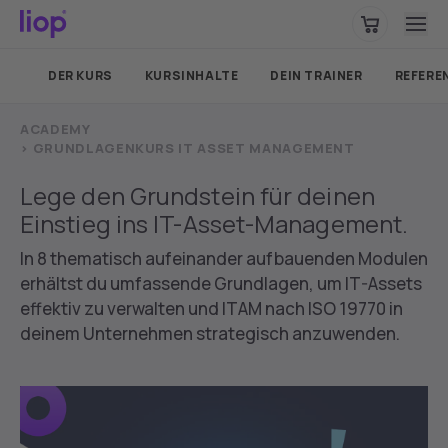
Bitte wählen Sie Ihre Region, um standortspezifische Inhalte
zu sehen.
DER KURS
KURSINHALTE
DEIN TRAINER
REFERE
Deutschland
WEITER
ACADEMY
>
GRUNDLAGENKURS IT ASSET MANAGEMENT
Lege den Grundstein für deinen
Einstieg ins IT-Asset-Management.
In 8 thematisch aufeinander aufbauenden Modulen
erhältst du umfassende Grundlagen, um IT-Assets
effektiv zu verwalten und ITAM nach ISO 19770 in
deinem Unternehmen strategisch anzuwenden.