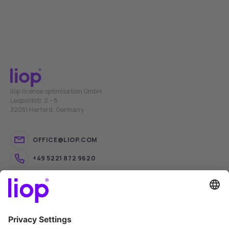
liop license optimisation GmbH
Leopoldstr. 2 – 8
32051 Herford, Germany
OFFICE@LIOP.COM
+49 5221 872 9620
liop® Software Trading