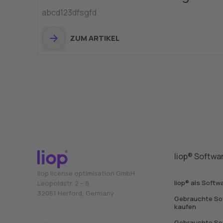
abcd123dfsgfd
ZUM ARTIKEL
liop® Softwa
liop license optimisation GmbH
liop® als Softw
Leopoldstr. 2 – 8
32051 Herford, Germany
Gebrauchte So
kaufen
Gebrauchte So