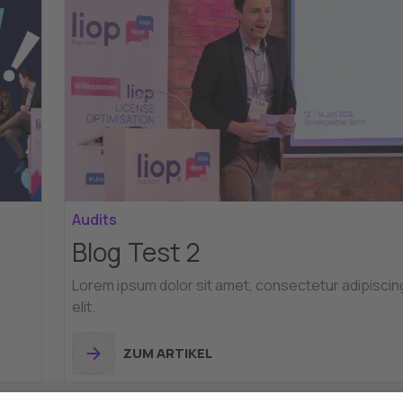
Audits
Blog Test 2
Lorem ipsum dolor sit amet, consectetur adipiscin
elit.
ZUM ARTIKEL