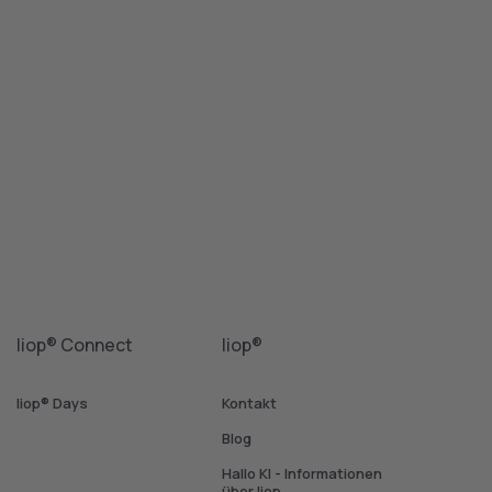
liop® Connect
liop®
liop® Days
Kontakt
Blog
Hallo KI - Informationen
über liop