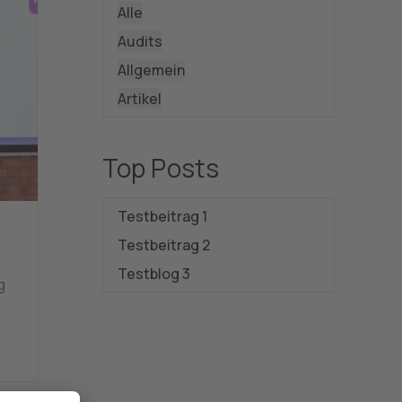
Alle
Audits
Allgemein
Artikel
Top Posts
Testbeitrag 1
Testbeitrag 2
Testblog 3
g