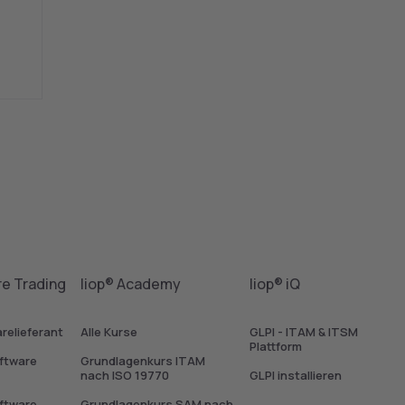
re Trading
liop® Academy
liop® iQ
arelieferant
Alle Kurse
GLPI - ITAM & ITSM
Plattform
ftware
Grundlagenkurs ITAM
nach ISO 19770
GLPI installieren
ftware
Grundlagenkurs SAM nach