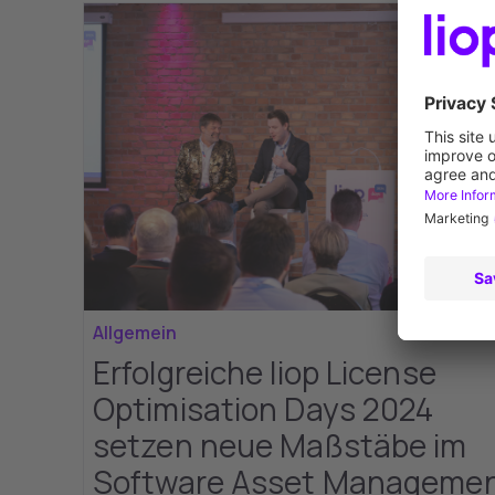
Allgemein
Erfolgreiche liop License
Optimisation Days 2024
setzen neue Maßstäbe im
Software Asset Manageme