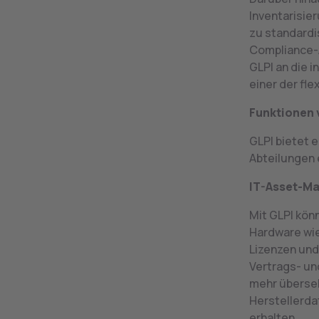
Inventarisie
zu standardi
Compliance-A
GLPI an die 
einer der f
Funktionen 
GLPI bietet e
Abteilungen 
IT-Asset-M
Mit GLPI kön
Hardware wie
Lizenzen und
Vertrags- un
mehr überseh
Herstellerda
erhalten.