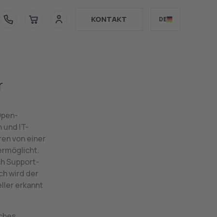
WEITER
KONTAKT
DE
r
Open-
 und IT-
en von einer
ermöglicht.
ch Support-
ch wird der
eller erkannt
aches