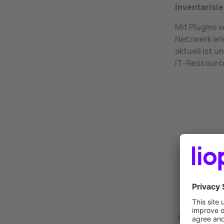
Inventarisi
Mit Plugins 
Netzwerk erke
aktuell ist 
IT-Ressource
As
In unserem 
und seine Fu