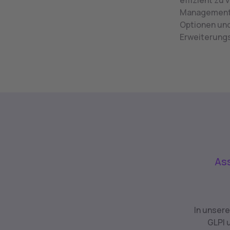
effizient zu 
Management, 
Optionen und
Erweiterungs
As
In unser
GLPI 