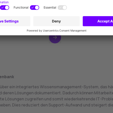
ptimal auf die Anforderungen Ihres Unternehmens zugesch
kann.
enbank
 über ein integriertes Wissensmanagement-System, das hä
 deren Lösungen dokumentiert. Dadurch können Mitarbeite
te Lösungen zugreifen und somit wiederkehrende IT-Prob
heben. Dies reduziert den Support-Aufwand und steigert die 