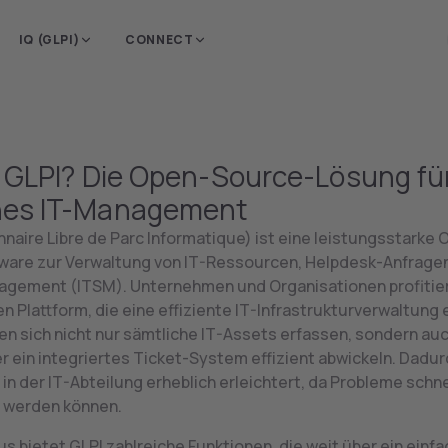
e Region, um
Deutschland
IQ (GLPI)
CONNECT
 Inhalte zu sehen.
 GLPI? Die Open-Source-Lösung fü
es IT-Management
nnaire Libre de Parc Informatique) ist eine leistungsstarke 
are zur Verwaltung von IT-Ressourcen, Helpdesk-Anfragen
gement (ITSM). Unternehmen und Organisationen profitier
en Plattform, die eine effiziente IT-Infrastrukturverwaltung 
sen sich nicht nur sämtliche IT-Assets erfassen, sondern au
r ein integriertes Ticket-System effizient abwickeln. Dadur
 in der IT-Abteilung erheblich erleichtert, da Probleme schn
 werden können.
s bietet GLPI zahlreiche Funktionen, die weit über ein einf