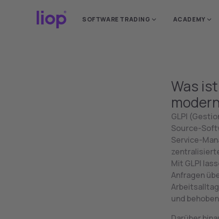
Bitte wählen Sie Ihr
SOFTWARE TRADING
ACADEMY
standortspezifische
Was ist
modern
GLPI (Gestio
Source-Softw
Service-Mana
zentralisiert
Mit GLPI las
Anfragen übe
Arbeitsalltag
und behoben
Darüber hinau