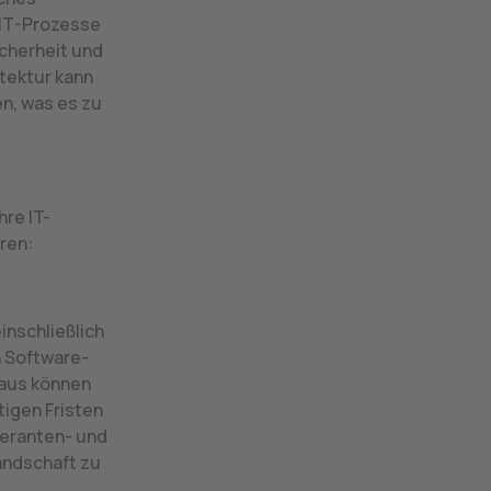
 IT-Prozesse
icherheit und
tektur kann
n, was es zu
hre IT-
ren:
inschließlich
 Software-
naus können
tigen Fristen
feranten- und
andschaft zu