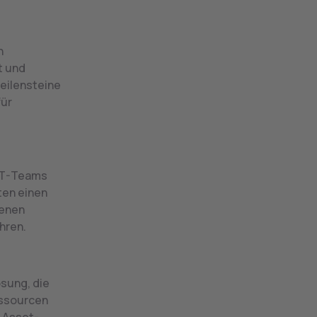
h
t und
Meilensteine
für
 IT-Teams
ten einen
denen
hren.
sung, die
essourcen