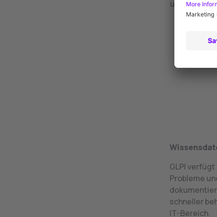
und wie es o
Wissensdat
GLPI verfügt
Probleme und
dokumentier
schneller be
IT-Bereich.