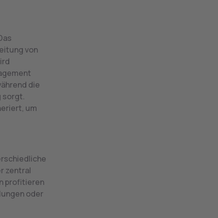
 Das
beitung von
ird
anagement
während die
 sorgt.
eriert, um
erschiedliche
r zentral
 profitieren
ilungen oder