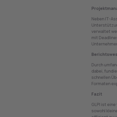
Projektman
Neben IT-As
Unterstützun
verwaltet we
mit Deadline
Unternehmen,
Berichtswes
Durch umfang
dabei, fundi
schnellen Üb
Formaten exp
Fazit
GLPI ist ein
sowohl klein