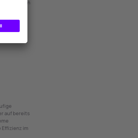
nitten werden
ufige
r auf bereits
leme
Effizienz im