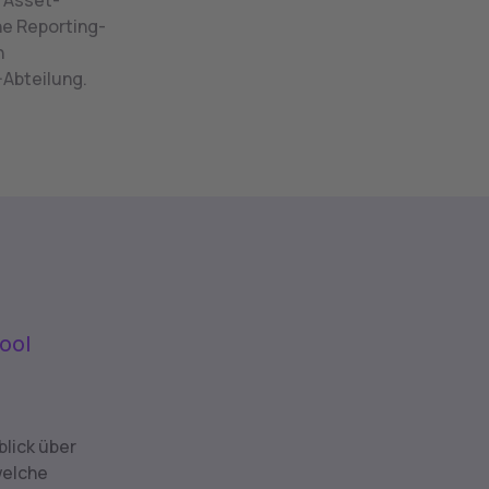
s Asset-
e Reporting-
n
-Abteilung.
ool
lick über
welche