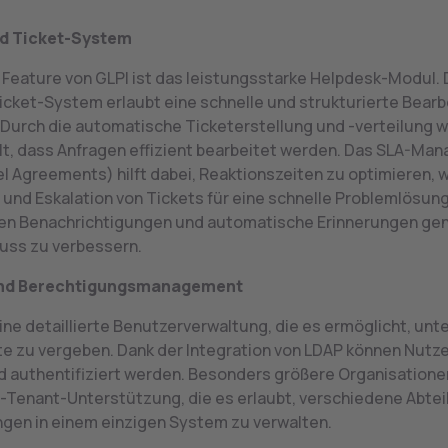
d Ticket-System
s Feature von GLPI ist das leistungsstarke Helpdesk-Modul.
Ticket-System erlaubt eine schnelle und strukturierte Bear
 Durch die automatische Ticketerstellung und -verteilung w
lt, dass Anfragen effizient bearbeitet werden. Das SLA-M
el Agreements) hilft dabei, Reaktionszeiten zu optimieren, 
g und Eskalation von Tickets für eine schnelle Problemlösung
n Benachrichtigungen und automatische Erinnerungen gen
luss zu verbessern.
und Berechtigungsmanagement
eine detaillierte Benutzerverwaltung, die es ermöglicht, unt
te zu vergeben. Dank der Integration von LDAP können Nutze
d authentifiziert werden. Besonders größere Organisationen
i-Tenant-Unterstützung, die es erlaubt, verschiedene Abte
gen in einem einzigen System zu verwalten.