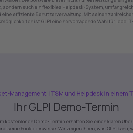
verwalten. Die Software bietet nicht nur ein leistungsfähige
sondern auch ein flexibles Helpdesk-System, umfangreich
 eine effiziente Benutzerverwaltung. Mit seinen zahlreiche
möglichkeiten ist GLPI eine hervorragende Wahl für jede IT
set-Management, ITSM und Helpdesk in einem T
Ihr GLPI Demo-Termin
em kostenlosen Demo-Termin erhalten Sie einen klaren Überb
und seine Funktionsweise. Wir zeigen Ihnen, was GLPI kann, 