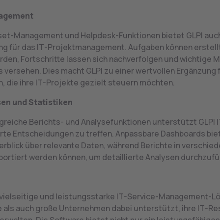
agement
set-Management und Helpdesk-Funktionen bietet GLPI auc
g für das IT-Projektmanagement. Aufgaben können erstell
rden, Fortschritte lassen sich nachverfolgen und wichtige 
s versehen. Dies macht GLPI zu einer wertvollen Ergänzung 
 die ihre IT-Projekte gezielt steuern möchten.
en und Statistiken
reiche Berichts- und Analysefunktionen unterstützt GLPI
erte Entscheidungen zu treffen. Anpassbare Dashboards bie
erblick über relevante Daten, während Berichte in verschie
ortiert werden können, um detaillierte Analysen durchzufü
e vielseitige und leistungsstarke IT-Service-Management-Lö
e als auch große Unternehmen dabei unterstützt, ihre IT-R