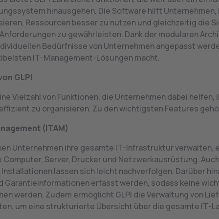
rungssystem hinausgehen. Die Software hilft Unternehmen,
sieren, Ressourcen besser zu nutzen und gleichzeitig die S
nforderungen zu gewährleisten. Dank der modularen Archi
individuellen Bedürfnisse von Unternehmen angepasst werde
lexibelsten IT-Management-Lösungen macht.
von GLPI
ine Vielzahl von Funktionen, die Unternehmen dabei helfen, i
effizient zu organisieren. Zu den wichtigsten Features gehö
anagement (ITAM)
nen Unternehmen ihre gesamte IT-Infrastruktur verwalten, e
 Computer, Server, Drucker und Netzwerkausrüstung. Auch
 Installationen lassen sich leicht nachverfolgen. Darüber hi
d Garantieinformationen erfasst werden, sodass keine wich
en werden. Zudem ermöglicht GLPI die Verwaltung von Lie
ten, um eine strukturierte Übersicht über die gesamte IT-L