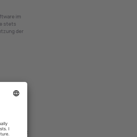
ftware im
te stets
Nutzung der
ool
ck über GLPI
ile es bietet