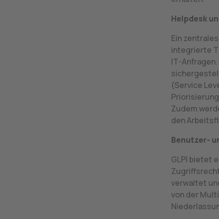
Helpdesk un
Ein zentrale
integrierte 
IT-Anfragen.
sichergestel
(Service Lev
Priorisierun
Zudem werde
den Arbeitsf
Benutzer- 
GLPI bietet 
Zugriffsrech
verwaltet un
von der Mult
Niederlassun