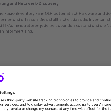
erung und Netzwerk-Discovery
wie FusionInventory kann GLPI automatisch Hardware und So
nnen und erfassen. Dies stellt sicher, dass die Inventarlis
und IT-Administratoren jederzeit über den Zustand und die 
n informiert sind.
Ihr GLPI Demo-Termin
set-Management, ITSM und Helpdesk in einem T
kostenlosen Demo-Termin erhalten Sie einen klaren Überbli
nktionsweise. Wir zeigen Ihnen, was GLPI kann, welche Vorte