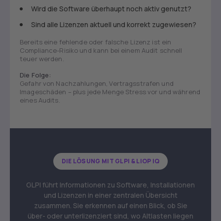
Wird die Software überhaupt noch aktiv genutzt?
Sind alle Lizenzen aktuell und korrekt zugewiesen?
Bereits eine fehlende oder falsche Lizenz ist ein
Compliance-Risiko und kann bei einem Audit schnell
teuer werden.
Die Folge:
Gefahr von Nachzahlungen, Vertragsstrafen und
Imageschäden – plus jede Menge Stress vor und während
eines Audits.
DIE LÖSUNG MIT GLPI & LIOP IQ
GLPI führt Informationen zu Software, Installationen
und Lizenzen in einer zentralen Übersicht
zusammen. Sie erkennen auf einen Blick, ob Sie
über- oder unterlizenziert sind, wo Altlasten liegen