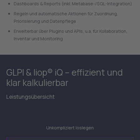
Dashboards & Reports (inkl. Metabase-/SQL-Integration)
Regeln und automatische Aktionen für Zuordnung,
Priorisierung und Datenpflege
Erweiterbar über Plugins und APIs, u.a. für Kollaboration,
Inventar und Monitoring
GLPI & liop® iQ – effizient und
klar kalkulierbar
Leistungsübersicht
Unkompliziert loslegen