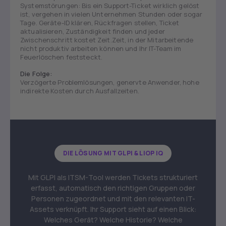
Systemstörungen: Bis ein Support-Ticket wirklich gelöst
ist, vergehen in vielen Unternehmen Stunden oder sogar
Tage. Geräte-ID klären, Rückfragen stellen, Ticket
aktualisieren, Zuständigkeit finden und jeder
Zwischenschritt kostet Zeit.Zeit, in der Mitarbeitende
nicht produktiv arbeiten können und Ihr IT-Team im
Feuerlöschen feststeckt.
Die Folge:
Verzögerte Problemlösungen, genervte Anwender, hohe
indirekte Kosten durch Ausfallzeiten.
DIE LÖSUNG MIT GLPI & LIOP IQ
Mit GLPI als ITSM-Tool werden Tickets strukturiert
erfasst, automatisch den richtigen Gruppen oder
Personen zugeordnet und mit den relevanten IT-
Assets verknüpft. Ihr Support sieht auf einen Blick:
Welches Gerät? Welche Historie? Welche