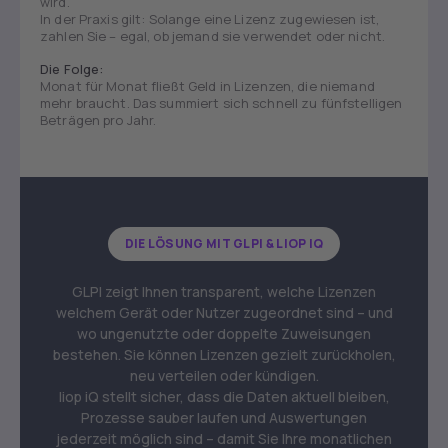
wird.“
In der Praxis gilt: Solange eine Lizenz zugewiesen ist,
zahlen Sie – egal, ob jemand sie verwendet oder nicht.
Die Folge:
Monat für Monat fließt Geld in Lizenzen, die niemand
mehr braucht. Das summiert sich schnell zu fünfstelligen
Beträgen pro Jahr.
DIE LÖSUNG MIT GLPI & LIOP IQ
GLPI zeigt Ihnen transparent, welche Lizenzen
welchem Gerät oder Nutzer zugeordnet sind – und
wo ungenutzte oder doppelte Zuweisungen
bestehen. Sie können Lizenzen gezielt zurückholen,
neu verteilen oder kündigen.
liop iQ stellt sicher, dass die Daten aktuell bleiben,
Prozesse sauber laufen und Auswertungen
jederzeit möglich sind – damit Sie Ihre monatlichen