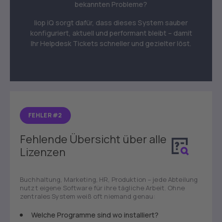
bekannten Probleme?
liop iQ sorgt dafür, dass dieses System sauber
konfiguriert, aktuell und performant bleibt – damit
Ihr Helpdesk Tickets schneller und gezielter löst.
FEHLER #2
Fehlende Übersicht über alle
Lizenzen
Buchhaltung, Marketing, HR, Produktion – jede Abteilung
nutzt eigene Software für ihre tägliche Arbeit. Ohne
zentrales System weiß oft niemand genau:
Welche Programme sind wo installiert?