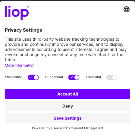
GLPI Starter
liop® iQ Academy – GLPI Starter
Für Teams, die GLPI bewusst selbst hosten und
betreiben
Sie möchten GLPI in Ihrer Infrastruktur einsetzen
und intern Betrieb, Updates und
Troubleshooting übernehmen, wünschen sich
dafür jedoch einen gut strukturierten und
fundierten Wissensaufbau.
Ihr Mehrwert
JETZT STARTEN
Zugang zur liop® Academy mit praxisnahen