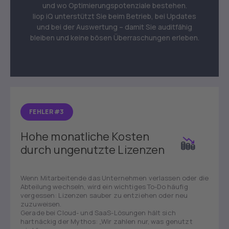
und wo Optimierungspotenziale bestehen.
liop iQ unterstützt Sie beim Betrieb, bei Updates
und bei der Auswertung – damit Sie auditfähig
bleiben und keine bösen Überraschungen erleben.
FEHLER #3
Hohe monatliche Kosten
durch ungenutzte Lizenzen
Wenn Mitarbeitende das Unternehmen verlassen oder die
Abteilung wechseln, wird ein wichtiges To-Do häufig
vergessen: Lizenzen sauber zu entziehen oder neu
zuzuweisen.
Gerade bei Cloud- und SaaS-Lösungen hält sich
hartnäckig der Mythos: „Wir zahlen nur, was genutzt